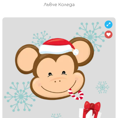
Лъвче Коледа