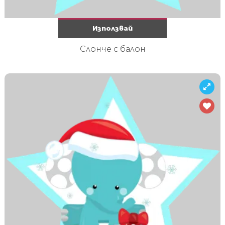
Използвай
Слонче с балон