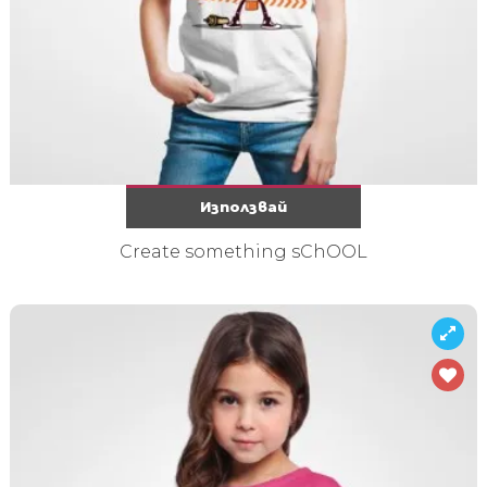
Използвай
Create something sChOOL