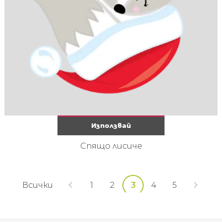
Използвай
Спящо лисиче
Всички
1
2
3
4
5