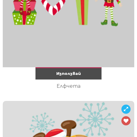
Използвай
Елфчета