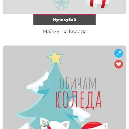
Използвай
Маймунка Коледа