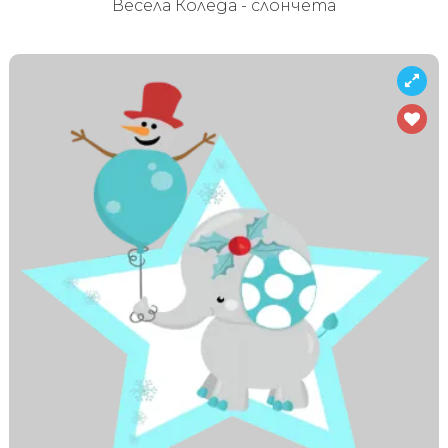
Весела Коледа - слончета