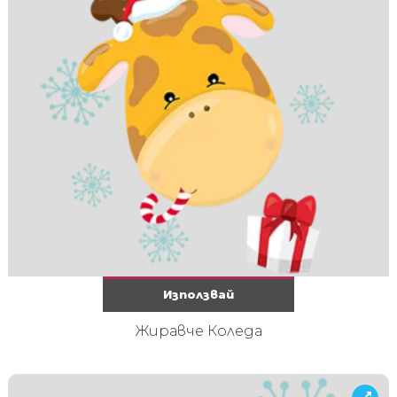
Използвай
Жиравче Коледа