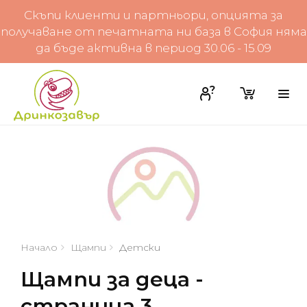
Скъпи клиенти и партньори, опцията за
получаване от печатната ни база в София няма
да бъде активна в период 30.06 - 15.09
Начало
Щампи
Детски
Щампи за деца -
страница 3