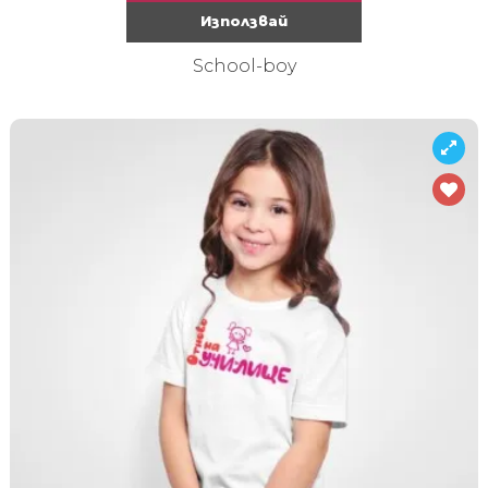
Използвай
School-boy