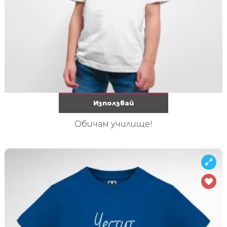
Използвай
Обичам училищe!