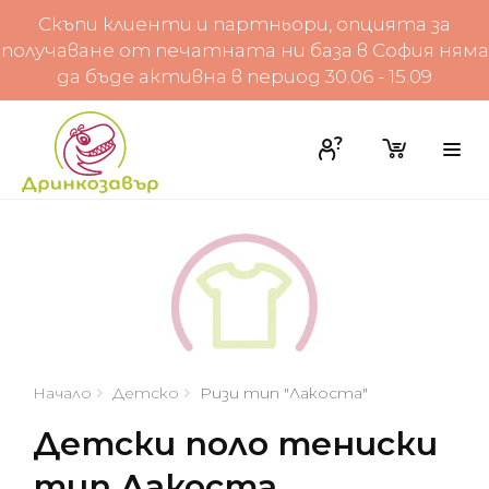
Скъпи клиенти и партньори, опцията за
получаване от печатната ни база в София няма
да бъде активна в период 30.06 - 15.09
Начало
Детско
Ризи тип "Лакоста"
Детски поло тениски
тип Лакоста