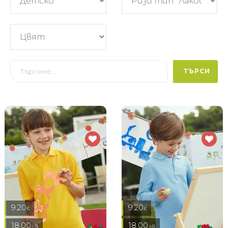
ТЪРСИ
9.20
9.20
€
€
18.00
18.00
лв.
лв.