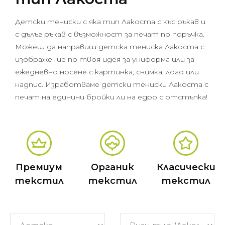
Детски тениски с яка тип Лакоста с къс ръкав и
с дълъг ръкав с възможност за печат по поръчка.
Можеш да направиш детска тениска Лакоста с
изображение по твоя идея за униформа или за
ежедневно носене с картинка, снимка, лого или
надпис. Изработваме детски тениски Лакоста с
печат на единини бройки ли на едро с отстъпка!
Премиум
Органик
Класически
текстил
текстил
текстил