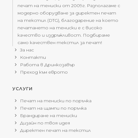
печат на тениски от 2009г. Разполагаме с
модерно оборудване за директен печат
на текстил (DTG), благодарение на което
печатането на тениски е с високо
качество и издръжливост. Подбираме
само качествен текстил за печат!
За нас
Контакти
Работа в Дринкозавър
Преход към еврото
УСЛУГИ
Печат на тениски по поръчка
Печат на щампи по поръчка
Брандиране на тениски
Дизайн по твоя идея
Директен печат на текстил