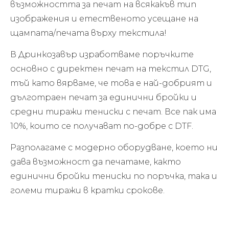
възможността за печат на всякакъв тип
изображения и етественото усещане на
щампата/печата върху текстила!
В Дринкозавър изработваме поръчките
основно с директен печат на текстил DTG,
тъй като вярваме, че това е най-добрият и
дълготраен печат за единични бройки и
средни тиражи тениски с печат. Все пак има
10%, които се получават по-добре с DTF.
Разполагаме с модерно оборудване, което ни
дава възможност да печатаме, както
единични бройки тениски по поръчка, така и
големи тиражи в кратки срокове.