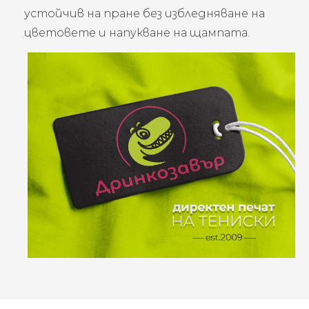
устойчив на пране без избледняване на
цветовете и напукване на щампата.