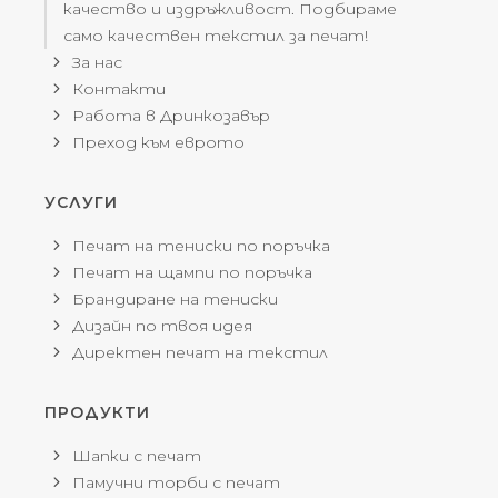
качество и издръжливост. Подбираме
само качествен текстил за печат!
За нас
Контакти
Работа в Дринкозавър
Преход към еврото
УСЛУГИ
Печат на тениски по поръчка
Печат на щампи по поръчка
Брандиране на тениски
Дизайн по твоя идея
Директен печат на текстил
ПРОДУКТИ
Шапки с печат
Памучни торби с печат