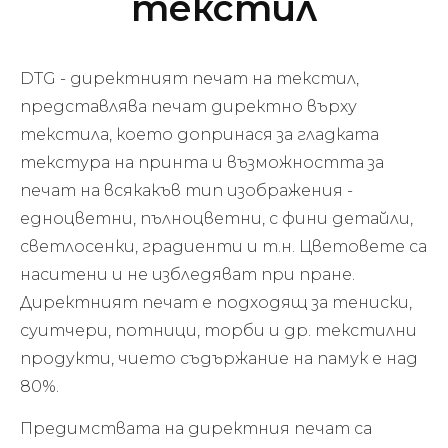
текстил
DTG - директният печат на текстил,
представлява печат директно върху
текстила, което допринася за гладката
текстура на принта и възможността за
печат на всякакъв тип изображения -
едноцветни, пълноцветни, с фини детайли,
светлосенки, градиенти и т.н. Цветовете са
наситени и не избледяват при пране.
Директният печат е подходящ за тениски,
суитчери, потници, торби и др. текстилни
продукти, чието съдържание на памук е над
80%.
Предимствата на директния печат са