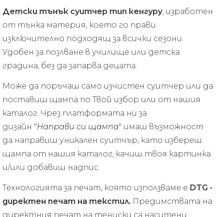
Детски тънък суитчер тип кенгуру
, изработен
от тънка материя, което го прави
изключително подходящ за всички сезони.
Удобен за позлване в училище или детска
градина, без да запарва децата.
Може да поръчаш само изчистен суитчер или да
поставиш щампа по Твой избор или от нашия
каталог. Чрез платформата ни за
дизайн
"
Направи си щампа
"
имаш възможност
да направиш уникален суитчър, като избереш
щампа от нашия каталог, качиш твоя картинка
и/или добавиш надпис.
Технологията за печат, която използваме е
DTG -
директен печат на текстил.
Предимствата на
директния печат на тениски са наситени