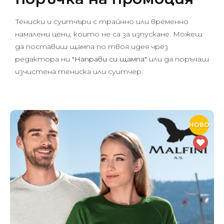
Тениски и суитчъри с трайнно или временно
намалени цени, които не са за изпускане. Можеш
да поставиш щампа по твоя идея чрез
редактора ни
"Направи си щампа"
или да поръчаш
изчистена тениска или суитчер.
НОВО