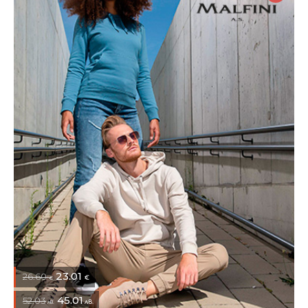
23.01
26.60
€
€
45.01
52.03
лв.
лв.