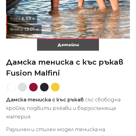
6.65
7.70
€
€
13.01
15.06
лв.
лв.
Детайли
Дамска тениска с къс ръкав
Fusion Malfini
Дамска тениска с къс ръкав
със свободна
кройка, подвити ръкави и бързосъхнеща
материя.
Различен и стилен модел тениска на