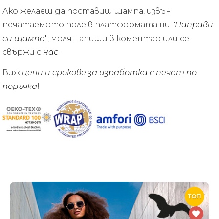
Ако желаеш да поставиш щампа, извън
печатаемото поле в платформата ни
"
Направи
си щампа
"
, моля напиши в коментар или сe
свържи с
нас
.
Виж
цени и срокове за изработка с печат по
поръчка
!
ТОП