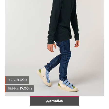
8.69
9.71
€
€
17.00
18.99
лв.
лв.
Детайли