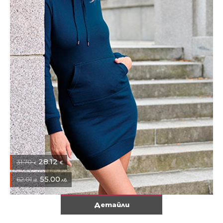
28.12
31.70
€
€
55.00
62.01
лв.
лв.
Детайли