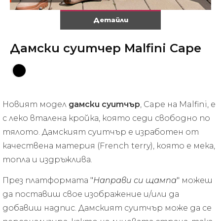
Детайли
Дамски суитчер Malfini Cape
Новият модел
дамски суитчър
, Cape на Malfini, е
с леко вталена кройка, която седи свободно по
тялото. Дамският суитчър е изработен от
качествена материя (French terry), която е мека,
топла и издръжлива.
През платформата
"
Направи си щампа
"
можеш
да поставиш свое изображение и/или да
добавиш надпис. Дамският суитчър може да се