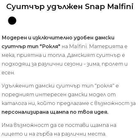
Суитчър удължен Snap Malfini
Модерен и изключително удобен дамски
суитчър тип "Рокля"
на Malfini. Материята е
мека, приятна и топла. Дамският суитчър е
подходящ за различни сезони - зима, пролет и
есен.
Удълженит дамски суитчър тип "рокля" е
поредният интересен дамски модел от
каталога ни, който предлагаме с възможност за
персонализирана щампа по твоя идея.
Има възможност да се постави щампа на
лицето и на гърба на различни места.