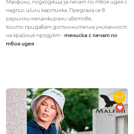
Малфини, подходяща за печат по твоя идея с
надпис и/или картинка. Предлага се в
различни меланжирани цветове,
които придават допъллнителна уникалност
на крайния продукт -
тениска с печат по
твоя идея
.
ТОП