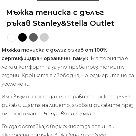
Мъжка тениска с дълъг
ръкав Stanley&Stella Outlet
Мъжка тениска с дълъг ръкав от 100%
сертифициран органичен памук.
Материята е
лека и комфортна за употреба през топлите
сезони. Кройката е свободна, но размерите не са
уголемени.
Има възможност да се направи тениска с дълъг
ръкав и щампа на лицето, гърба и ръкавите през
платформата
"
Направи си щампа
"
Бърза доставка, с възможност за спешна и
експресна поръчка, виж
Цени и срокове