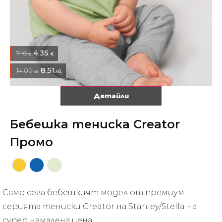
4.35
7.16
€
€
8.51
14.00
лв.
лв.
Детайли
Бебешка тениска Creator
Промо
Само сега бебешкият модел от премиум
серията тениски Creator на Stanley/Stella на
супер намалена цена.