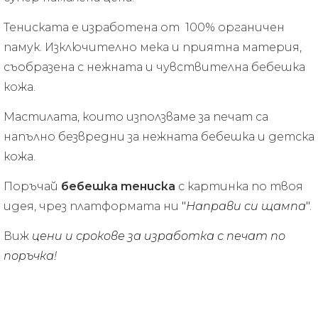
Тениската е изработена от 100% органичен
памук. Изключително мека и приятна материя,
съобразена с нежната и чувствителна бебешка
кожа.
Мастилата, които използваме за печат са
напълно безвредни за нежната бебешка и детска
кожа.
Поръчай
бебешка тениска
с картинка по твоя
идея, чрез платформата ни
"
Направи си щампа
"
.
Виж
цени и срокове за изработка с печат по
поръчка
!