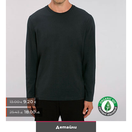
9.20
13.00
€
€
18.00
25.43
лв.
лв.
Детайли