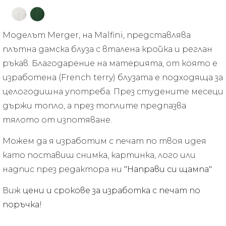
Моделът Merger, на Malfini, представлява
плътна дамска блуза с вталена кройка и реглан
ръкав. Благодарение на материята, от която е
изработена (French terry) блузата е подходяща за
целогодишна употреба. През студените месеци
държи топло, а през топлите предпазва
тялото от изпотяване.
Можем да я изработим с печат по твоя идея
като поставиш снимка, картинка, лого или
надпис през редактора ни
"Направи си щампа"
Виж
цени и срокове за изработка с печат по
поръчка
!