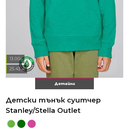
13.00
€
25.43
лв.
Детайли
Детски тънък суитчер
Stanley/Stella Outlet