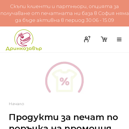
Скъпи клиенти и партньори, опцията за
получаване от печатната ни база в София няма
да бъде активна в период 30.06 - 15.09
Начало
Продукти за печат по
поръчка на промоция