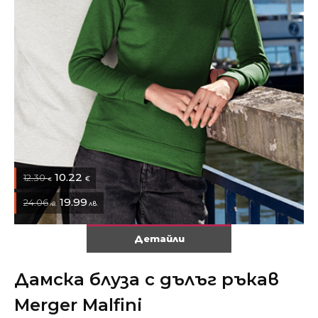
10.22
12.30
€
€
19.99
24.06
лв.
лв.
Детайли
Дамска блуза с дълъг ръкав
Merger Malfini