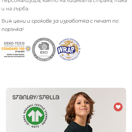
персонализира, както на лицевата страна, така
и на гърба.
Виж
цени и срокове за изработка с печат по
поръчка
!