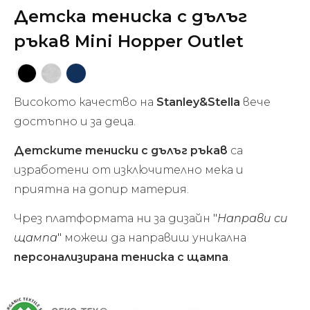
Детска тениска с дълъг
ръкав Mini Hopper Outlet
Високото качество на
Stanley&Stella
вече
достъпно и за деца.
Детските тениски с дълъг ръкав
са
изработени от изключително мека и
приятна на допир материя.
Чрез платформата ни за дизайн
"
Направи си
щампа
"
можеш да направиш уникална
персонализирана тениска с щампа
.