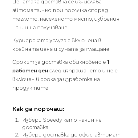
Цената за доставка се изчислява
автоматично при поръчка според
теглото, населеното място, избрания
начин на получаване.
Куриерската услуга е включена в
крайната цена и сумата за плащане.
Срокът за доставка обикновено е
1
работен ден
след изпращането и не е
включен в срока за изработка на
продуктите.
Как да поръчаш:
Избери Speedy като начин на
доставка
Избери доставка до офис, автомат