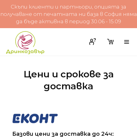
Скъпи клиенти и партньори, опцията за
получаване от печатната ни база в София няма
да бъде активна в период 30.06 - 15.09
Цени и срокове за
доставка
Базови цени за доставка до 24ч: