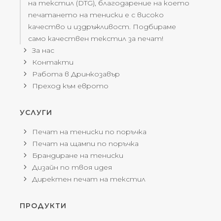
на текстил (DTG), благодарение на което
печатането на тениски е с високо
качество и издръжливост. Подбираме
само качествен текстил за печат!
За нас
Контакти
Работа в Дринкозавър
Преход към еврото
УСЛУГИ
Печат на тениски по поръчка
Печат на щампи по поръчка
Брандиране на тениски
Дизайн по твоя идея
Директен печат на текстил
ПРОДУКТИ