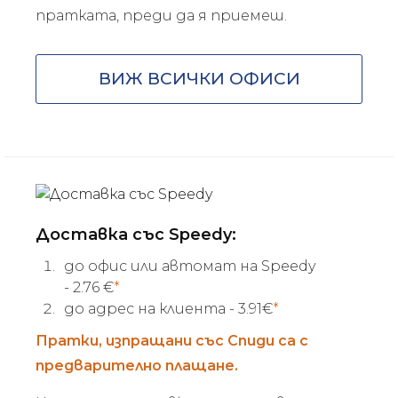
пратката, преди да я приемеш.
ВИЖ ВСИЧКИ ОФИСИ
Доставка със Speedy:
до офис или автомат на Speedy
- 2.76
€
*
до адрес на клиента - 3.91
€
*
Пратки, изпращани със Спиди са с
предварително плащане.