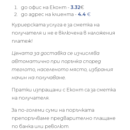
до офис на Еконт -
3.32
€
до адрес на клиента -
4.4
€
Куриерската услуга е за сметка на
получателя и не е включена в наложения
платеж!
Цената за доставка се изчислява
автоматично при поръчка според
теглото, населеното място, избрания
начин на получаване.
Пратки изпращани с Еконт са за сметка
на получателя.
За по-големи суми на поръчката
препоръчваме предварително плащане
по банка или револют.