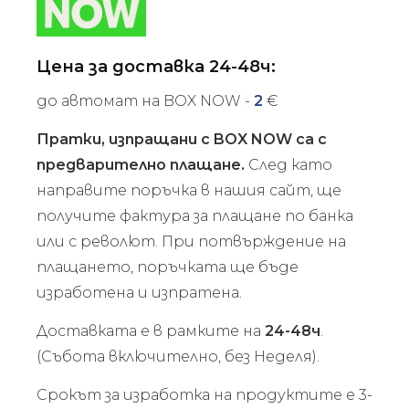
Цена за доставка 24-48ч:
до автомат на BOX NOW -
2
€
Пратки, изпращани с BOX NOW са с
предварително плащане.
След като
направите поръчка в нашия сайт, ще
получите фактура за плащане по банка
или с револют. При потвърждение на
плащането, поръчката ще бъде
изработена и изпратена.
Доставката е в рамките на
24-48ч
.
(Събота включително, без Неделя).
Срокът за изработка на продуктите е 3-