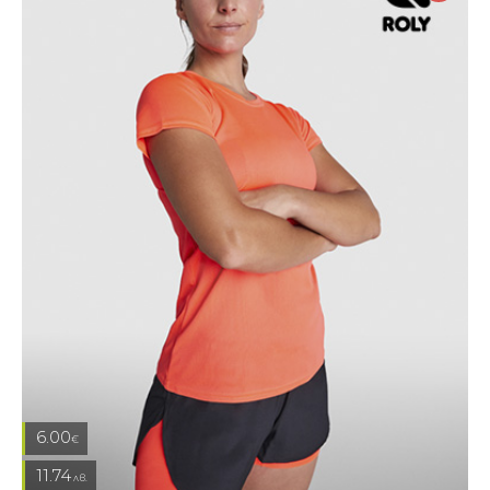
6.00
€
11.74
лв.