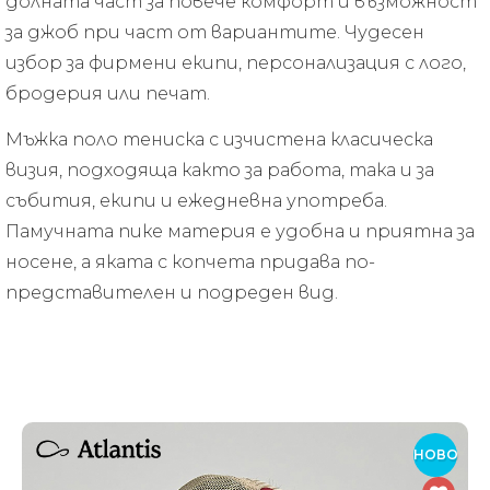
долната част за повече комфорт и възможност
за джоб при част от вариантите. Чудесен
избор за фирмени екипи, персонализация с лого,
бродерия или печат.
Мъжка поло тениска с изчистена класическа
визия, подходяща както за работа, така и за
събития, екипи и ежедневна употреба.
Памучната пике материя е удобна и приятна за
носене, а яката с копчета придава по-
представителен и подреден вид.
НОВО