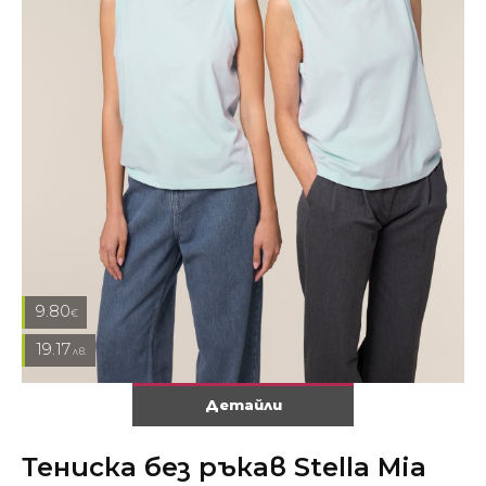
9.80
€
19.17
лв.
Детайли
Тениска без ръкав Stella Mia