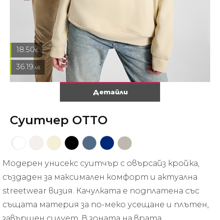
18.50
€
36.19
лв.
Детайли
Суитчер OTTO
Модерен унисекс суитчър с овърсайз кройка,
създаден за максимален комфорт и актуална
streetwear визия. Качулката е подплатена със
същата материя за по-меко усещане и плътен,
завършен силует. В зоната на врата