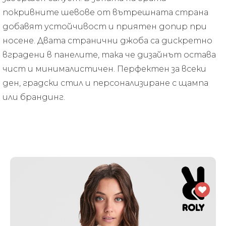
покривните шевове от вътрешната страна
добавят устойчивост и приятен допир при
носене. Двата странични джоба са дискретно
вградени в панелите, така че дизайнът остава
чист и минималистичен. Перфектен за всеки
ден, градски стил и персонализиране с щампа
или брандинг.