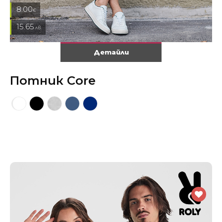
8.00
€
15.65
лв.
Детайли
Потник Core