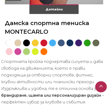
Детайли
Дамска спортна тениска
MONTECARLO
Спортната кройка подчертава силуета и дава
свобода на движенията, което я прави
подходяща за отборни спортове, фитнес,
клубни активности или планински преходи.
Издръжлива и удобна, тя е отлична основа за
брандиране, щампа или персонализиран дизайн
–
перфектен избор за клубове и събития.