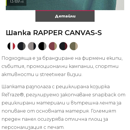
13.69
лв.
Детайли
Шапка RAPPER CANVAS-S
Подходяща е за брандиране на фирмени екипи,
събития, промоционални кампании, спортни
активности и streetwear визии.
Шапката разполага с рециклирана козирка
ReTraze®, регулируемо закопчаване snapback от
рециклирани материали и вътрешна лента за
попиване от основната материя. Големият
преден панел осигурява отлична площ за
персонализация с печат.