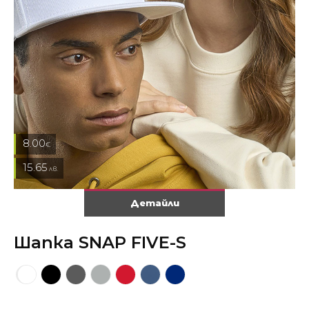
8.00
€
15.65
лв.
Детайли
Шапка SNAP FIVE-S