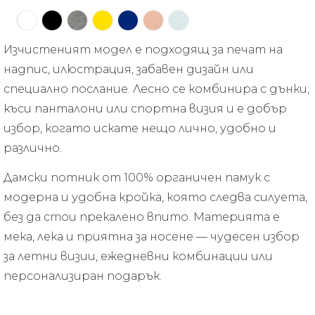
Изчистеният модел е подходящ за печат на
надпис, илюстрация, забавен дизайн или
специално послание. Лесно се комбинира с дънки,
къси панталони или спортна визия и е добър
избор, когато искате нещо лично, удобно и
различно.
Дамски потник от 100% органичен памук с
модерна и удобна кройка, която следва силуета,
без да стои прекалено впито. Материята е
мека, лека и приятна за носене — чудесен избор
за летни визии, ежедневни комбинации или
персонализиран подарък.