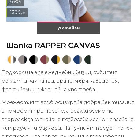
6.80
€
13.30
лв.
Детайли
Шапка RAPPER CANVAS
Подходяща е за ежедневни визии, събития,
рекламни кампании, бранд мърч, заведения,
фестивали и ежедневна употреба.
Мрежестият гръб осигурява добра вентилация
и комфорт при носене, а регулируемото
snapback закопчаване позволява лесно напасване
към различни размери. Памучният преден панел
е подходящ за персонализация с трансферен