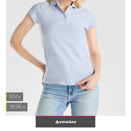
9.50
€
18.58
лв.
Детайли