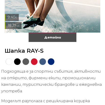
9.40
€
18.39
лв.
Детайли
Шапка RAY-S
Подходяща е за спортни събития, активности
на открито, фирмени екипи, промоционални
кампании, туристически брандове и ежедневна
употреба.
Моделът разполага с рециклирана козирка