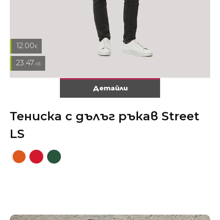
12.00
€
23.47
лв.
Детайли
Тениска с дълъг ръкав Street
LS