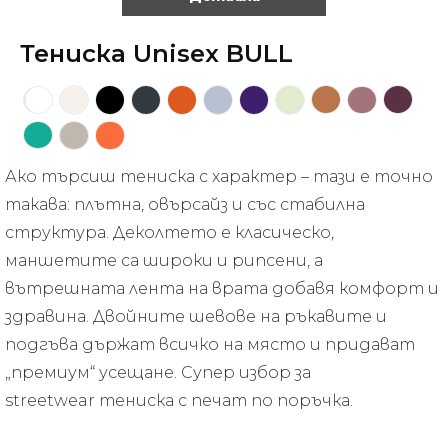
Тениска Unisex BULL
Ако търсиш тениска с характер – тази е точно
такава: плътна, овърсайз и със стабилна
структура. Деколтето е класическо,
маншетите са широки и рипсени, а
вътрешната лента на врата добавя комфорт и
здравина. Двойните шевове на ръкавите и
подгъва държат всичко на място и придават
„премиум“ усещане. Супер избор за
streetwear тениска с печат по поръчка.