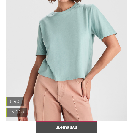
6.80
€
13.30
лв.
Детайли