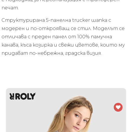
печат.
Структурирана 5-панелна trucker шапка с
модерен и по-открояващ се стил. Моделът се
отличава с преден панел от 100% памучна
канава, къса козирка и свежи цветове, които му
придават по-небрежна, градска визия.