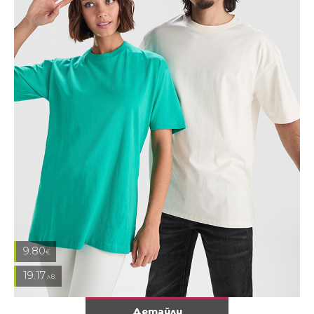
9.80
€
19.17
лв.
Детайли