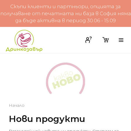
Скъпи клиенти и партньори, опцията за
получаване от печатната ни база в София няма
да бъде активна в период 30.06 - 15.09
Начало
Нови продукти