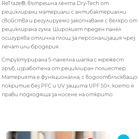
ReTraze®, вътрешна лента Dry-Tech от
рециклирани материали с антибактериални
свойства и регулируемо закопчаване с велкро от
рециклирана гума. Широкият преден панел
осигурява отлична площ за персонализация чрез
печат или бродерия.
Структурирана 5-панелна шапка с мрежест
гръб, изработена от рециклиран полиестер.
Материята е функционална, с водоотблъскващо
покритие без PFC и UV защита UPF 50+, което я
прави подходяща за носене на открито.