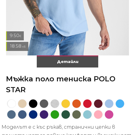
9.50
€
18.58
лв.
Детайли
Мъжка поло тениска POLO
STAR
Моделът е с къс ръкав, странични цепки в