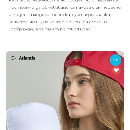
Разгледай най-новите ни продукти. Стараем се
постоянно да обновяваме каталога с интересни
и модерни модели тениски, суитчъри, шапки,
канчета, чаши, на които можеш да сложиш
изображение за печат по твоя идея.
НОВО