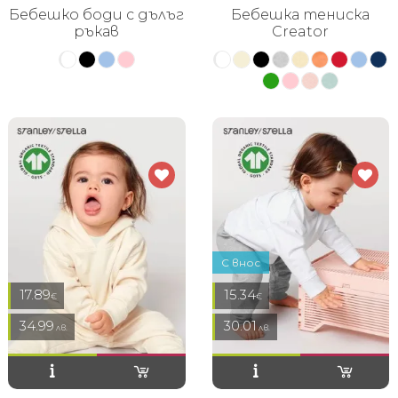
Бебешко боди с дълъг
Бебешка тениска
ръкав
Creator
С внос
17.89
15.34
€
€
34.99
30.01
лв.
лв.