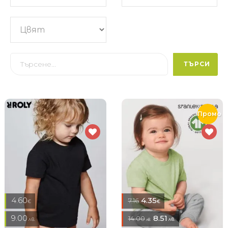
ТЪРСИ
Промо
4.60
4.35
7.16
€
€
9.00
8.51
14.00
лв.
лв.
лв.