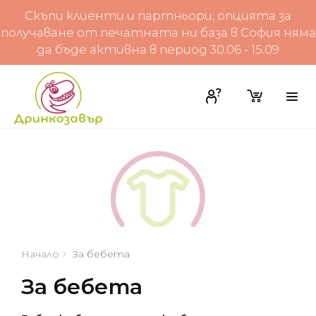
Скъпи клиенти и партньори, опцията за
получаване от печатната ни база в София няма
да бъде активна в период 30.06 - 15.09
Начало
За бебета
За бебета