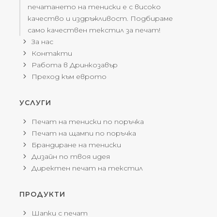
печатането на тениски е с високо
качество и издръжливост. Подбираме
само качествен текстил за печат!
За нас
Контакти
Работа в Дринкозавър
Преход към еврото
УСЛУГИ
Печат на тениски по поръчка
Печат на щампи по поръчка
Брандиране на тениски
Дизайн по твоя идея
Директен печат на текстил
ПРОДУКТИ
Шапки с печат