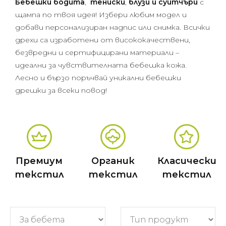
Бебешки бодита
,
тениски
,
блузи и суитчъри
с
щампа по твоя идея! Избери любим модел и
добави персонализиран надпис или снимка. Всички
дрехи са изработени от висококачествени,
безвредни и сертифицирани материали –
идеални за чувствителната бебешка кожа.
Лесно и бързо поръчвай уникални бебешки
дрешки за всеки повод!
Премиум
Органик
Класически
текстил
текстил
текстил