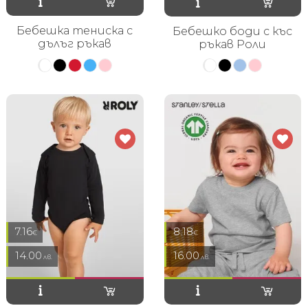
Бебешка тениска с
Бебешко боди с къс
дълъг ръкав
ръкав Роли
7.16
8.18
€
€
14.00
16.00
лв.
лв.