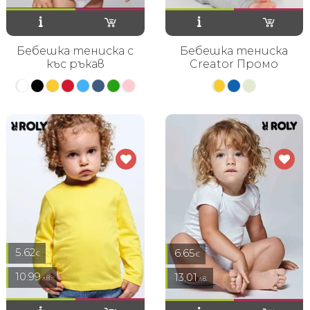
Бебешка тениска с
Бебешка тениска
къс ръкав
Creator Промо
5.62
6.65
€
€
10.99
13.01
лв.
лв.