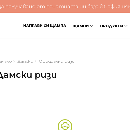
 получаване от печатната ни база в София няма 
НАПРАВИ СИ ЩАМПА
ЩАМПИ
ПРОДУКТИ
ачало
Дамско
Официални ризи
Дамски ризи