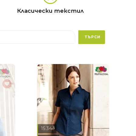
Класически текстил
ТЪРСИ
15.34
€