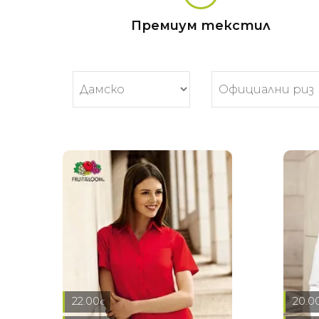
Премиум текстил
22.00
20.0
€