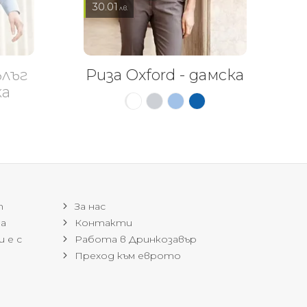
30.01
лв.
ълъг
Риза Oxford - дамска
ка
т
За нас
на
Контакти
 е с
Работа в Дринкозавър
Преход към еврото