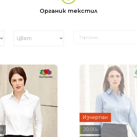
Органик текстил
Изчерпан
0
20.00
€
€