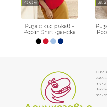
43.03
39.12
лв.
Риза с къс ръкав –
Риза
Poplin Shirt -дамска
Popl
Онлай
2009г
текст
висок
текст