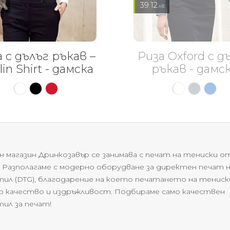
39.12
лв.
лв.
 с дълъг ръкав –
Риза Oxford с д
in Shirt - дамска
ръкав - дамс
н магазин Дринкозавър се занимава с печат на тениски о
. Разполагаме с модерно оборудване за директен печат 
ил (DTG), благодарение на което печатането на тениски
о качество и издръжливост. Подбираме само качествен
ил за печат!