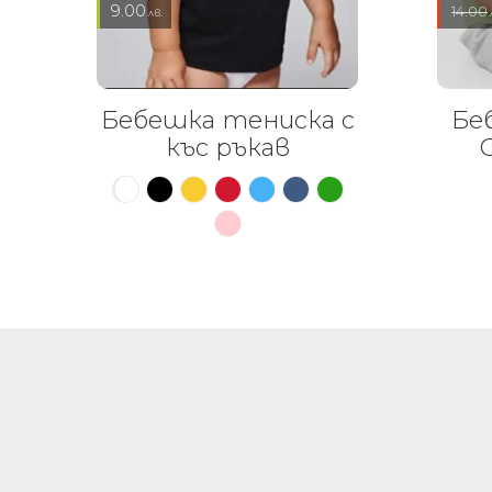
9.00
14.00
лв.
Бебешка тениска с
Бе
къс ръкав