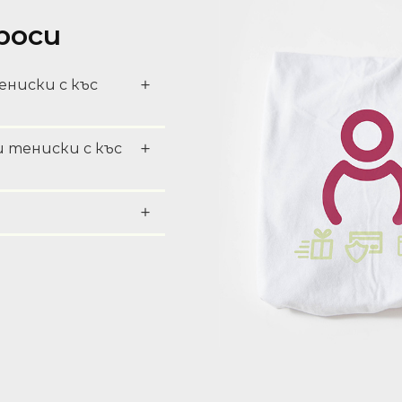
роси
ениски с къс
и тениски с къс