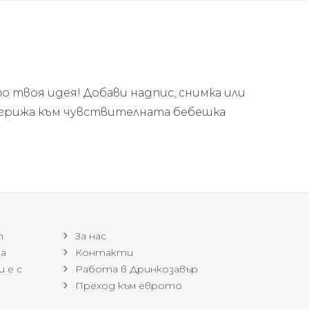
по твоя идея!
Добави надпис, снимка или
 с грижа към чувствителната бебешка
т
За нас
на
Контакти
 е с
Работа в Дринкозавър
Преход към еврото