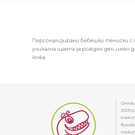
Персонализирани бебешки тениски с к
уникална щампа за рожден ден, имен 
кожа.
Онлай
2009г
текст
висок
текст