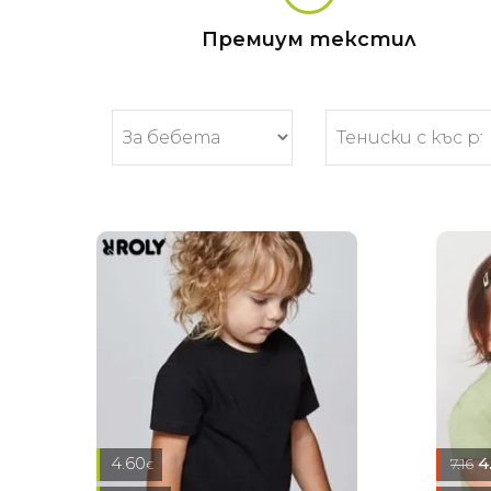
Премиум текстил
4.60
4
7.16
€