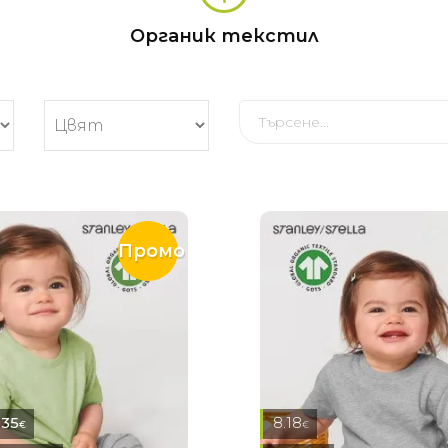
Органик текстил
Промо
.35
8.18
€
€