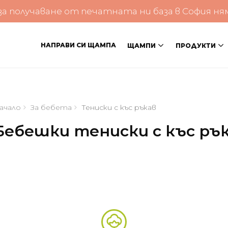
 получаване от печатната ни база в София няма 
НАПРАВИ СИ ЩАМПА
ЩАМПИ
ПРОДУКТИ
ачало
За бебета
Тениски с къс ръкав
Бебешки тениски с къс ръ