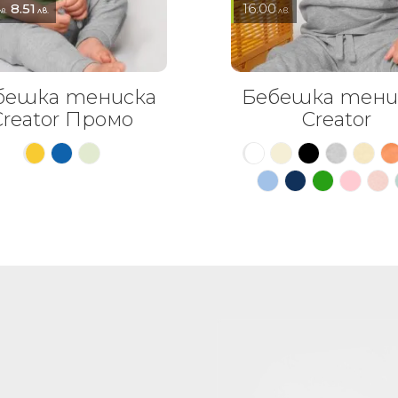
8.51
16.00
лв.
лв.
лв.
бешка тениска
Бебешка тени
Creator Промо
Creator