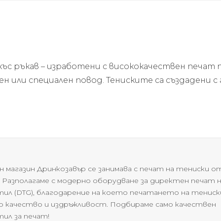
ъс ръкав – изработени с висококачествен печат 
ден или специален повод. Тениските са създадени
н магазин Дринкозавър се занимава с печат на тениски о
. Разполагаме с модерно оборудване за директен печат 
ил (DTG), благодарение на което печатането на тениски
о качество и издръжливост. Подбираме само качествен
ил за печат!