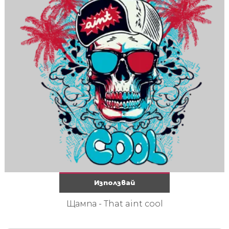
Използвай
Щампа - That aint cool