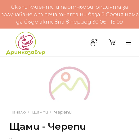
Скъпи клиенти и партньори, опцията за
получаване от печатната ни база в София няма
да бъде активна в период 30.06 - 15.09
Начало
Щампи
Черепи
Щами - Черепи