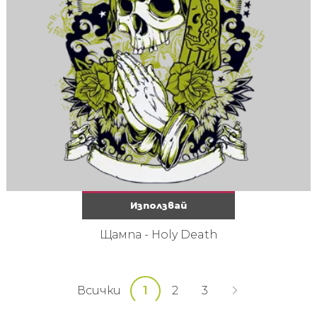
Използвай
Щампа - Holy Death
Всички
1
2
3