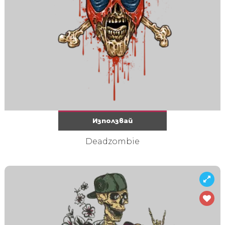
Използвай
Deadzombie