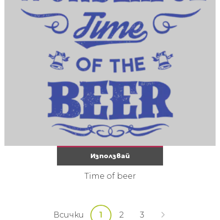
Използвай
Time of beer
Всички
1
2
3